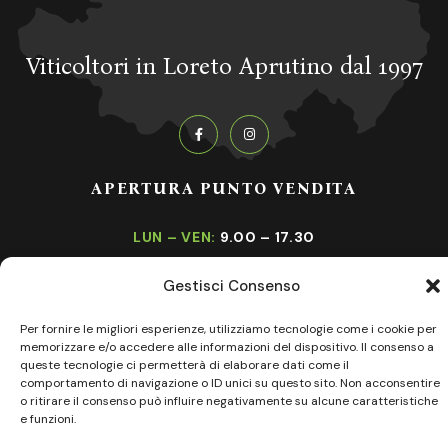
Viticoltori in Loreto Aprutino dal 1997
APERTURA PUNTO VENDITA
LUN – VEN:
9.00 – 17.30
SABATO:
9.00 – 12.30
Gestisci Consenso
DOMENICA:
Chiuso
Per fornire le migliori esperienze, utilizziamo tecnologie come i cookie per
memorizzare e/o accedere alle informazioni del dispositivo. Il consenso a
queste tecnologie ci permetterà di elaborare dati come il
comportamento di navigazione o ID unici su questo sito. Non acconsentire
o ritirare il consenso può influire negativamente su alcune caratteristiche
e funzioni.
Copyright © 2023 Torre Raone, All Rights Reserved
|